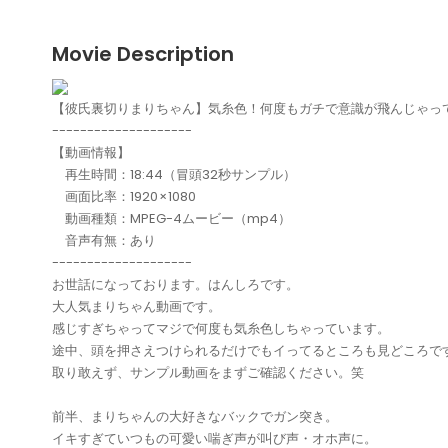
Movie Description
【彼氏裏切りまりちゃん】気糸色！何度もガチで意識が飛んじゃっ
--------------------
【動画情報】
再生時間：18:44（冒頭32秒サンプル）
画面比率：1920 × 1080
動画種類：MPEG-4ムービー（mp4）
音声有無：あり
--------------------
お世話になっております。はんしろです。
大人気まりちゃん動画です。
感じすぎちゃってマジで何度も気糸色しちゃっています。
途中、頭を押さえつけられるだけでもイってるところも見どころで
取り敢えず、サンプル動画をまずご確認ください。笑
前半、まりちゃんの大好きなバックでガン突き。
イキすぎていつもの可愛い喘ぎ声が叫び声・オホ声に。