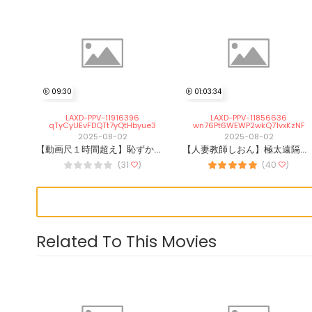
09:30
01:03:34
LAXD-PPV-11916396
LAXD-PPV-11856636
qTyCyUEvFDQTt7yQtHbyue3
wn76Pt6WEWP2wkQ71vxKzNF
2025-08-02
2025-08-02
【動画尺１時間超え】恥ずかしがりやなシングルさん 性欲解放激乱れ
【人妻教師しおん】極太遠隔バイブぶち込み野外お散歩でレギンスまで濡れ濡れ
(31
)
(40
)
Related To This Movies