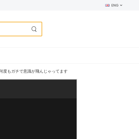
ENG
ん】気糸色！何度もガチで意識が飛んじゃってます