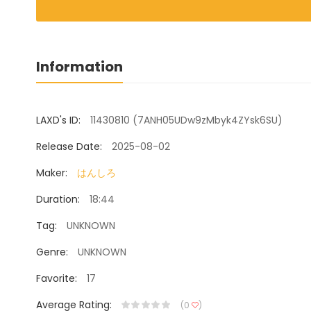
Information
LAXD's ID:
11430810 (7ANH05UDw9zMbyk4ZYsk6SU)
Release Date:
2025-08-02
Maker:
はんしろ
Duration:
18:44
Tag:
UNKNOWN
Genre:
UNKNOWN
Favorite:
17
Average Rating:
(0
)