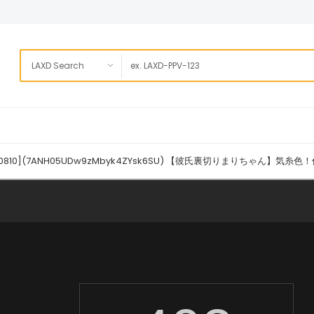
11430810](7ANH05UDw9zMbyk4ZYsk6SU) 【彼氏裏切りまりちゃ