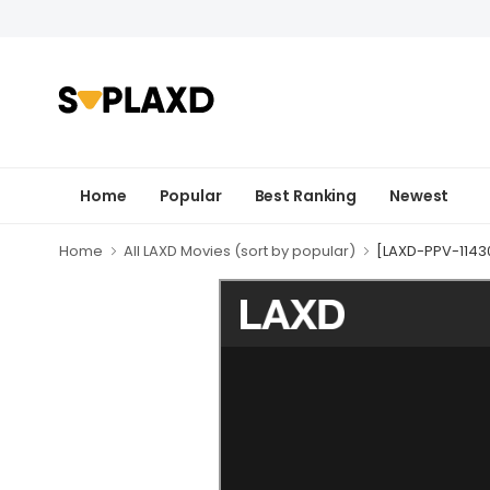
Home
Popular
Best Ranking
Newest
Home
All LAXD Movies (sort by popular)
[LAXD-PPV-