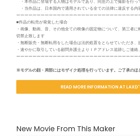
・本作品に登場する人物はモデルであり、同意の上で撮影を行っ
・当作品は、日本国内で適用されている全ての法律に違反する内
ーーーーーーーーーーーーーーーーーーーーーーーーーーーーーー
■作品の転売が発覚した場合
・画像、動画、音、その他全ての映像の固定物について、第三者に
切禁止致します
・無断販売・無断転用をした場合は法的処置をとらせていただき、
・速やかに取引している顧問弁護士よりＩＰアドレス追跡しご連絡
ーーーーーーーーーーーーーーーーーーーーーーーーーーーーーー
※モデルの顔・局部にはモザイク処理を行っています。ご了承のほ
READ MORE INFORMATION AT LAXD'
New Movie From This Maker