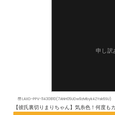
LAXD-PPV-11430810(7ANH05UDw9zMbyk4ZYsk6SU)
【彼氏裏切りまりちゃん】気糸色！何度も