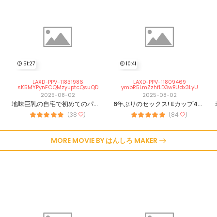
51:27
10:41
LAXD-PPV-11831986
LAXD-PPV-11809469
sK5MYPynFCQMzyuptcQsuQD
ymbR5LmZzhfLD3wBUdx3LyU
2025-08-02
2025-08-02
地味巨乳の自宅で初めてのパイズリ体験
6年ぶりのセックス! Eカップ45歳美魔女さんと出会って10分でホテルIN
(38
)
(84
)
MORE MOVIE BY はんしろ MAKER