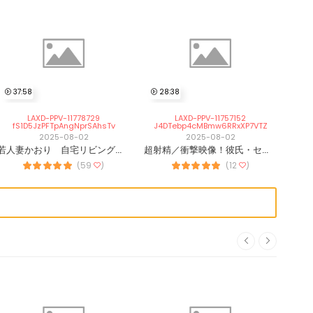
37:58
28:38
25
LAXD-PPV-11778729
LAXD-PPV-11757152
fS1D5JzPFTpAngNprSAhsTv
J4DTebp4cMBmw6RRxXP7VTZ
th
2025-08-02
2025-08-02
若人妻かおり 自宅リビングハメ３発分
超射精／衝撃映像！彼氏・セフレ持ちJDに手コキを指南したらプロ級に進化
(59
)
(12
)